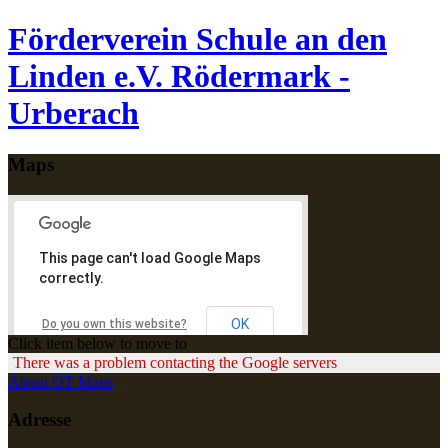
Förderverein Schule an den
Linden e.V. Rödermark -
Urberach
Maps
This page can't load Google Maps
correctly.
OK
Do you own this website?
Click item below to move to
There was a problem contacting the Google servers
About OT Maps
Adresse