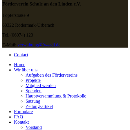
Förderverein Schule an den Linden e.V.
Töpferstraße 9
63322 Rödermark-Urberach
Tel. (06074) 123
E-Mail:
verwaltung@fv-sadl.de
Contact
Home
Wir über uns
Aufgaben des Fördervereins
Projekte
Mitglied werden
Spenden
Hauptversammlung & Protokolle
Satzung
Zeitungsartikel
Formulare
FAQ
Kontakt
Vorstand